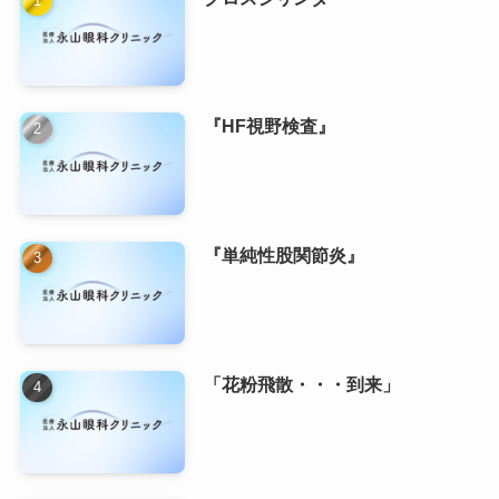
『HF視野検査』
『単純性股関節炎』
「花粉飛散・・・到来」