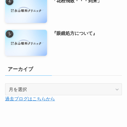
「花粉飛散・・・到来」
『眼鏡処方について』
アーカイブ
ア
ー
過去ブログはこちらから
カ
イ
ブ