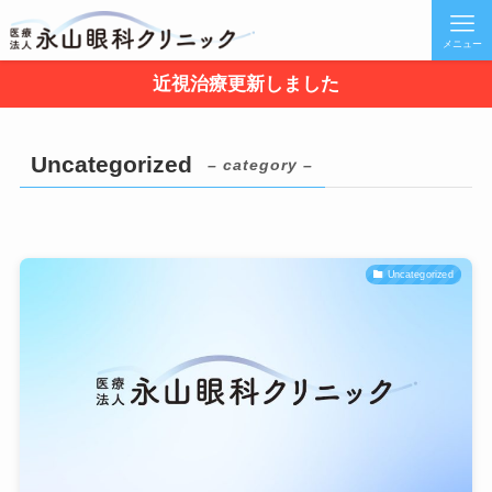
メニュー
近視治療更新しました
Uncategorized
– category –
Uncategorized