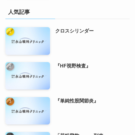
人気記事
クロスシリンダー
『HF視野検査』
『単純性股関節炎』