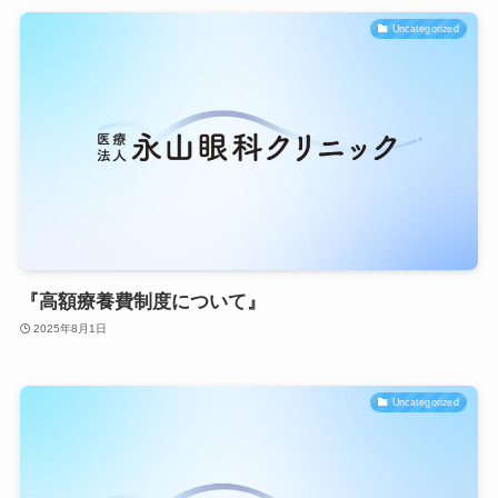
Uncategorized
『高額療養費制度について』
2025年8月1日
Uncategorized