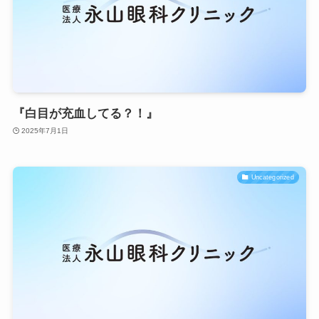
『白目が充血してる？！』
2025年7月1日
Uncategorized