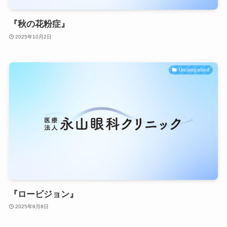
『秋の花粉症』
2025年10月2日
Uncategorized
『ロービジョン』
2025年9月8日