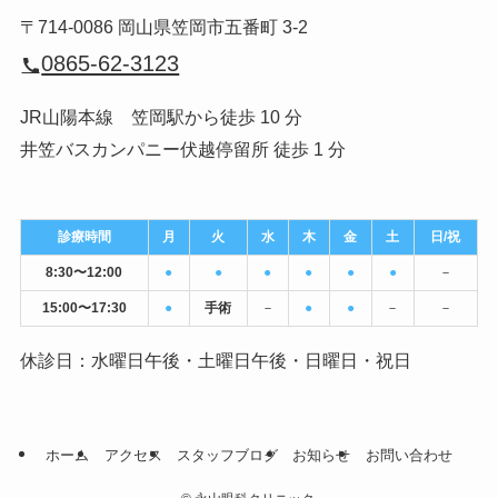
〒714-0086 岡山県笠岡市五番町 3-2
0865-62-3123
JR山陽本線 笠岡駅から徒歩 10 分
井笠バスカンパニー伏越停留所 徒歩 1 分
診療時間
月
火
水
木
金
土
日/祝
8:30〜12:00
●
●
●
●
●
●
－
15:00〜17:30
●
手術
－
●
●
－
－
休診日：水曜日午後・土曜日午後・日曜日・祝日
ホーム
アクセス
スタッフブログ
お知らせ
お問い合わせ