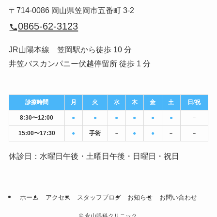
〒714-0086 岡山県笠岡市五番町 3-2
0865-62-3123
JR山陽本線 笠岡駅から徒歩 10 分
井笠バスカンパニー伏越停留所 徒歩 1 分
診療時間
月
火
水
木
金
土
日/祝
8:30〜12:00
●
●
●
●
●
●
－
15:00〜17:30
●
手術
－
●
●
－
－
休診日：水曜日午後・土曜日午後・日曜日・祝日
ホーム
アクセス
スタッフブログ
お知らせ
お問い合わせ
©
永山眼科クリニック.